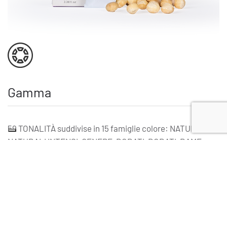
Gamma
59 TONALITÀ suddivise in 15 famiglie colore: NATURALI,
NATURALI INTENSI, CENERE, DORATI, DORATI-RAME,
RAMATI, ROSSI, MOGANO, IRISEE, CIOCCOLATO, AMBRATI,
MARRONI ICE, SABBIA, PERLA, SUPERSCHIARENTI.