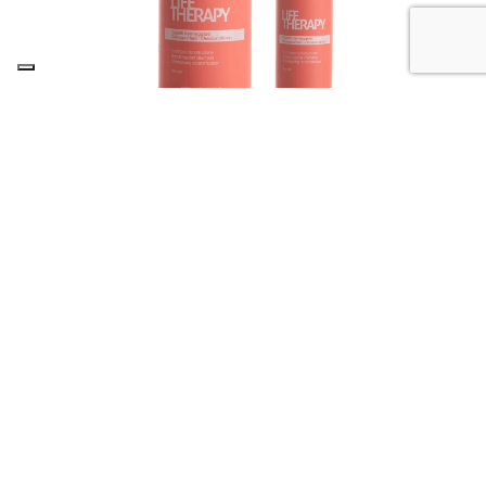
LIFE THERAPY SERUM
SIERO RICOSTRUZIONE per capelli danneggiati
+ COLLAGENE VEGETALE, CHERATINA VEGETALE, AMMINOACIDI,
SALI MINERALI
Caratteristiche